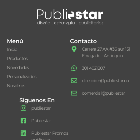
Menú
Contacto
Carrera 27 AA #36 sur 151
Inicio
Envigado - Antioquia
Productos
Novedades
301 4021207
Personalizados
direccion@publiestar.co
Nosotros
comercial@publiestar
Siguenos En
publiestar
Publiestar
Publiestar Promos
publiestar