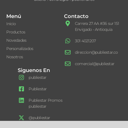
Menú
Contacto
Carrera 27 AA #36 sur 151
Inicio
Envigado - Antioquia
Productos
Novedades
301 4021207
Personalizados
direccion@publiestar.co
Nosotros
comercial@publiestar
Siguenos En
publiestar
Publiestar
Publiestar Promos
publiestar
@publiestar