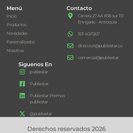
Menú
Contacto
Carrera 27 AA #36 sur 151
Inicio
Envigado - Antioquia
Productos
Novedades
301 4021207
Personalizados
direccion@publiestar.co
Nosotros
comercial@publiestar
Siguenos En
publiestar
Publiestar
Publiestar Promos
publiestar
@publiestar
Derechos reservados 2026