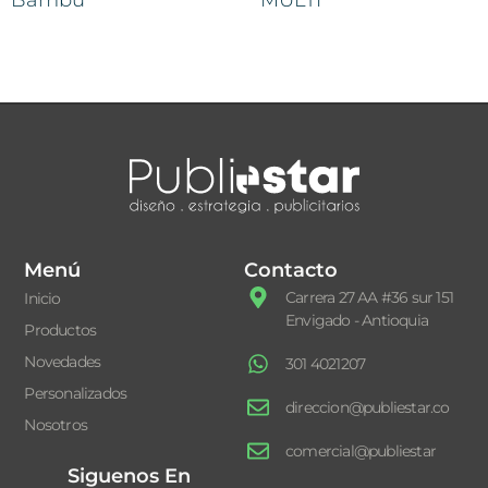
Bambú
“MULTI”
Menú
Contacto
Carrera 27 AA #36 sur 151
Inicio
Envigado - Antioquia
Productos
Novedades
301 4021207
Personalizados
direccion@publiestar.co
Nosotros
comercial@publiestar
Siguenos En