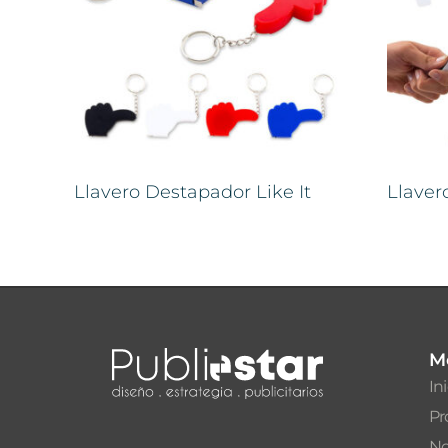
Llavero Destapador Like It
Llave
M
In
Pr
No