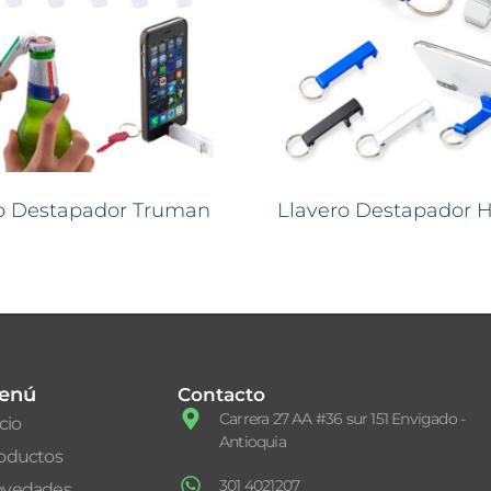
ro Destapador Truman
Llavero Destapador H
enú
Contacto
Carrera 27 AA #36 sur 151 Envigado -
icio
Antioquia
oductos
301 4021207
vedades