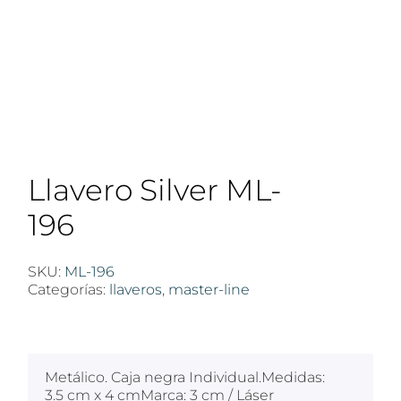
Llavero Silver ML-
196
SKU:
ML-196
Categorías:
llaveros
,
master-line
$
100
Metálico. Caja negra Individual.Medidas:
3.5 cm x 4 cmMarca: 3 cm / Láser