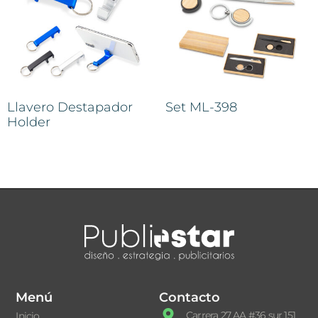
Llavero Destapador
Set ML-398
Holder
Menú
Contacto
Carrera 27 AA #36 sur 151
Inicio