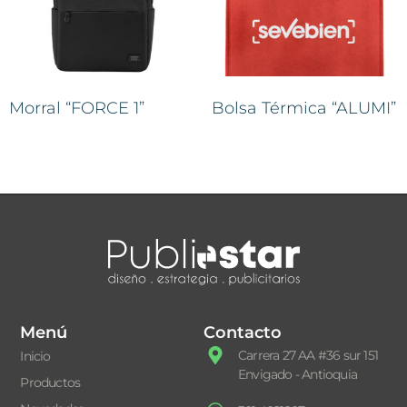
Morral “FORCE 1”
Bolsa Térmica “ALUMI”
Menú
Contacto
Carrera 27 AA #36 sur 151
Inicio
Envigado - Antioquia
Productos