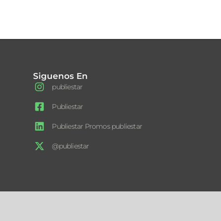
Siguenos En
publiestar
Publiestar
Publiestar Promos publiestar
@publiestar