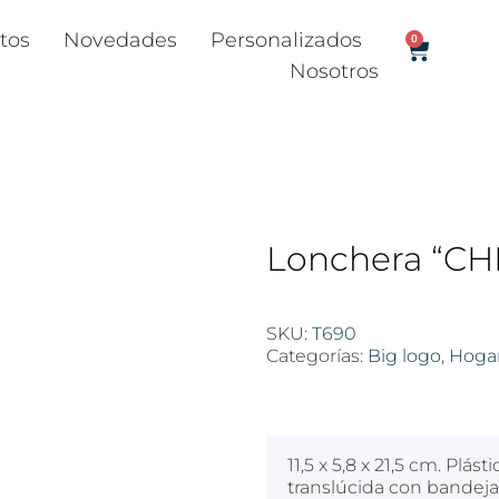
tos
Novedades
Personalizados
0
Nosotros
Lonchera “CH
SKU:
T690
Categorías:
Big logo
,
Hoga
$
100
11,5 x 5,8 x 21,5 cm. Plá
translúcida con bandeja 