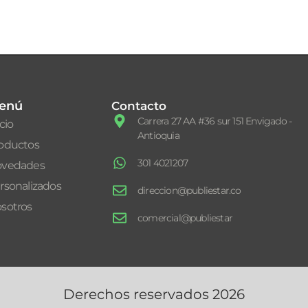
enú
Contacto
Carrera 27 AA #36 sur 151 Envigado -
icio
Antioquia
oductos
301 4021207
vedades
rsonalizados
direccion@publiestar.co
sotros
comercial@publiestar
Derechos reservados 2026