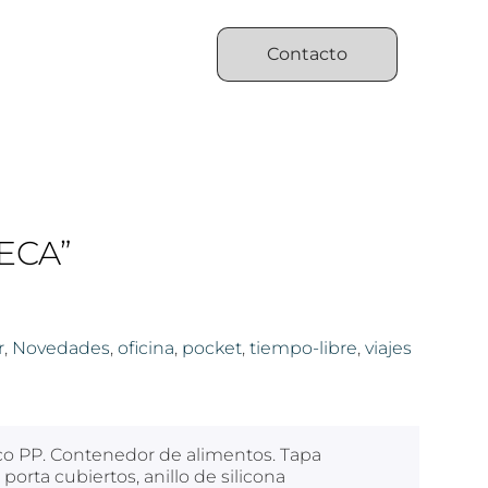
Contacto
ECA”
r
,
Novedades
,
oficina
,
pocket
,
tiempo-libre
,
viajes
stico PP. Contenedor de alimentos. Tapa
porta cubiertos, anillo de silicona