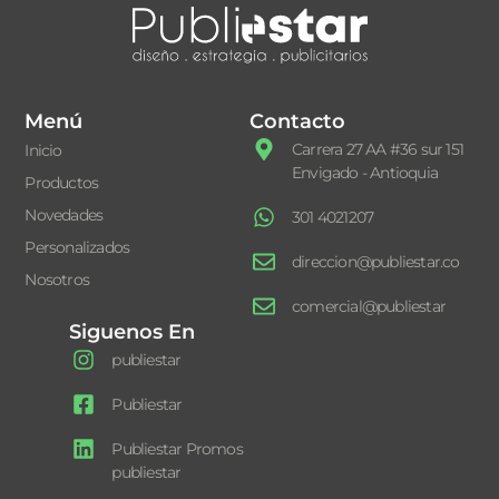
Menú
Contacto
Carrera 27 AA #36 sur 151
Inicio
Envigado - Antioquia
Productos
Novedades
301 4021207
Personalizados
direccion@publiestar.co
Nosotros
comercial@publiestar
Siguenos En
publiestar
Publiestar
Publiestar Promos
publiestar