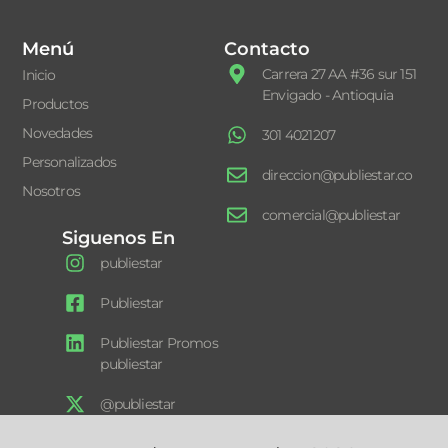
Menú
Contacto
Carrera 27 AA #36 sur 151
Inicio
Envigado - Antioquia
Productos
Novedades
301 4021207
Personalizados
direccion@publiestar.co
Nosotros
comercial@publiestar
Siguenos En
publiestar
Publiestar
Publiestar Promos
publiestar
@publiestar