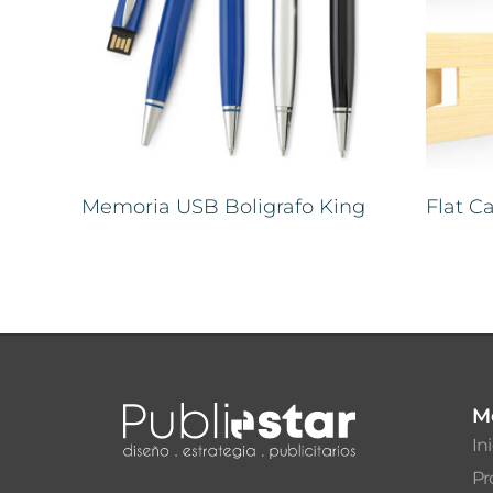
Memoria USB Boligrafo King
Flat C
M
In
Pr