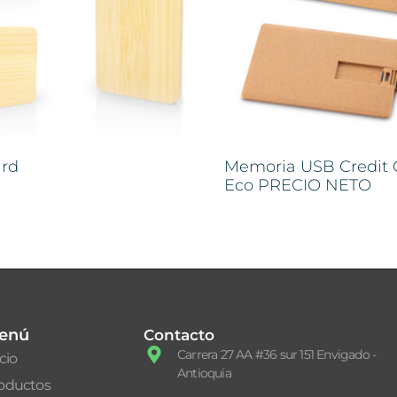
ard
Memoria USB Credit 
Eco PRECIO NETO
enú
Contacto
Carrera 27 AA #36 sur 151 Envigado -
icio
Antioquia
oductos