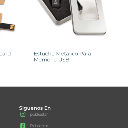
Card
Estuche Metálico Para
Memoria USB
Siguenos En
publiestar
Publiestar