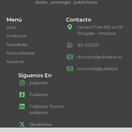
Menú
Contacto
Carrera 27 AA #36 sur 151
Inicio
Envigado - Antioquia
Productos
Novedades
301 4021207
Personalizados
direccion@publiestar.co
Nosotros
comercial@publiestar
Siguenos En
publiestar
Publiestar
Publiestar Promos
publiestar
@publiestar