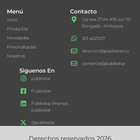
Menú
Contacto
Carrera 27 AA #36 sur 151
Inicio
Envigado - Antioquia
Productos
Novedades
301 4021207
Personalizados
direccion@publiestar.co
Nosotros
comercial@publiestar
Siguenos En
publiestar
Publiestar
Publiestar Promos
publiestar
@publiestar
Derechos reservados 2026