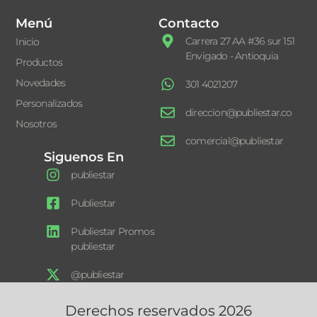
Menú
Contacto
Carrera 27 AA #36 sur 151
Inicio
Envigado - Antioquia
Productos
Novedades
301 4021207
Personalizados
direccion@publiestar.co
Nosotros
comercial@publiestar
Siguenos En
publiestar
Publiestar
Publiestar Promos
publiestar
@publiestar
Derechos reservados 2026