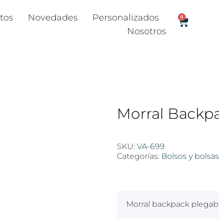
tos
Novedades
Personalizados
0
Nosotros
Morral Backpa
SKU:
VA-699
Categorías:
Bolsos y bolsas
$
100
Morral backpack plegabl