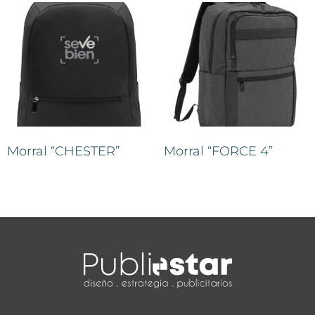
Morral “CHESTER”
Morral “FORCE 4”