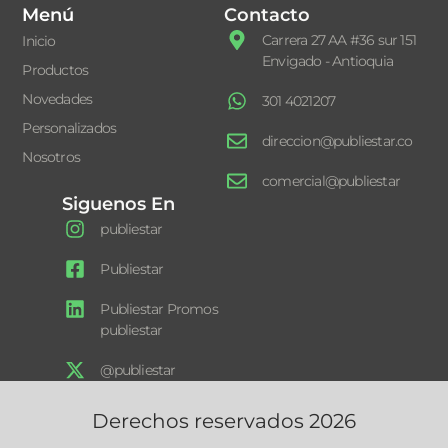
Menú
Contacto
Carrera 27 AA #36 sur 151
Inicio
Envigado - Antioquia
Productos
Novedades
301 4021207
Personalizados
direccion@publiestar.co
Nosotros
comercial@publiestar
Siguenos En
publiestar
Publiestar
Publiestar Promos
publiestar
@publiestar
Derechos reservados 2026