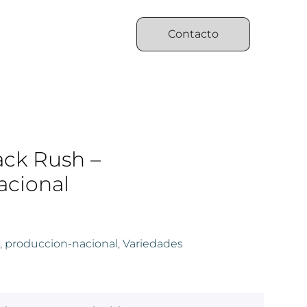
Contacto
ack Rush –
acional
,
produccion-nacional
,
Variedades