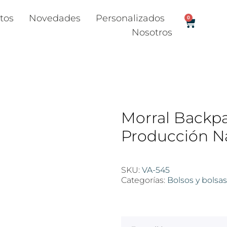
tos
Novedades
Personalizados
0
Nosotros
Morral Backp
Producción N
SKU:
VA-545
Categorías:
Bolsos y bolsas
$
100