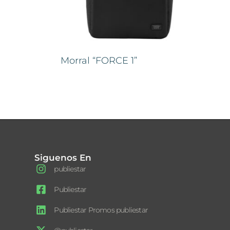
Morral “FORCE 1”
Siguenos En
publiestar
Publiestar
Publiestar Promos publiestar