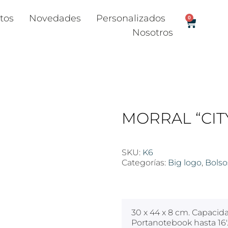
tos
Novedades
Personalizados
0
Nosotros
MORRAL “CIT
SKU:
K6
Categorías:
Big logo
,
Bolso
$
100
30 x 44 x 8 cm. Capacidad
Portanotebook hasta 16′