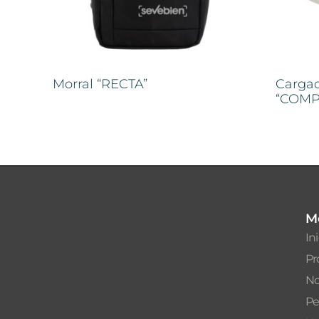
Morral “RECTA”
Cargad
“COMP
M
In
Pr
No
Pe