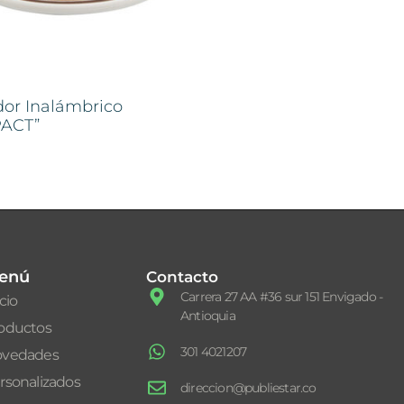
or Inalámbrico
ACT”
enú
Contacto
Carrera 27 AA #36 sur 151 Envigado -
icio
Antioquia
oductos
301 4021207
vedades
rsonalizados
direccion@publiestar.co