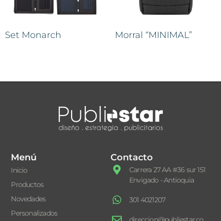
Set Monarch
Morral “MINIMAL”
Menú
Contacto
Carrera 27 AA #36 sur 151
Inicio
Envigado - Antioquia
Productos
Novedades
301 4021207
Personalizados
direccion@publiestar.co