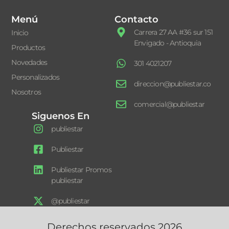
Menú
Contacto
Carrera 27 AA #36 sur 151
Inicio
Envigado - Antioquia
Productos
Novedades
301 4021207
Personalizados
direccion@publiestar.co
Nosotros
comercial@publiestar
Siguenos En
publiestar
Publiestar
Publiestar Promos
publiestar
@publiestar
Derechos reservados 2026