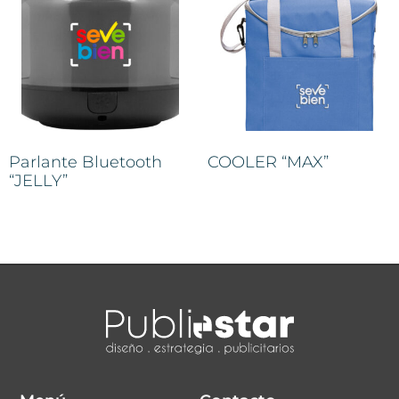
Parlante Bluetooth
COOLER “MAX”
“JELLY”