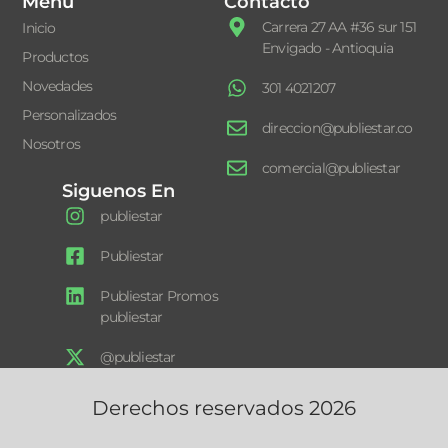
Menú
Contacto
Carrera 27 AA #36 sur 151
Inicio
Envigado - Antioquia
Productos
Novedades
301 4021207
Personalizados
direccion@publiestar.co
Nosotros
comercial@publiestar
Siguenos En
publiestar
Publiestar
Publiestar Promos
publiestar
@publiestar
Derechos reservados 2026