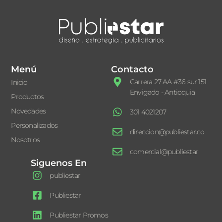
Menú
Contacto
Carrera 27 AA #36 sur 151
Inicio
Envigado - Antioquia
Productos
Novedades
301 4021207
Personalizados
direccion@publiestar.co
Nosotros
comercial@publiestar
Siguenos En
publiestar
Publiestar
Publiestar Promos