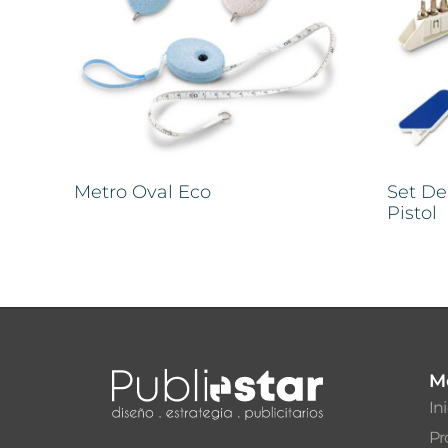
Metro Oval Eco
Set De
Pistol
M
In
Pr