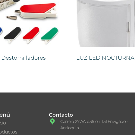
 Destornilladores
LUZ LED NOCTURNA
enú
Contacto
Carrera 27 AA #36 sur 151 Envigado -
icio
Antioquia
oductos