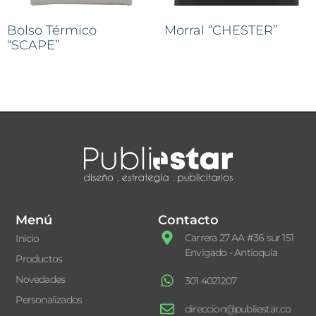
Bolso Térmico
Morral “CHESTER”
“SCAPE”
Menú
Contacto
Carrera 27 AA #36 sur 151
Inicio
Envigado - Antioquia
Productos
Novedades
301 4021207
Personalizados
direccion@publiestar.co