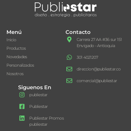
Menú
Contacto
Carrera 27 AA #36 sur 151
Inicio
Envigado - Antioquia
Productos
Novedades
301 4021207
Personalizados
direccion@publiestar.co
Nosotros
comercial@publiestar
Siguenos En
publiestar
Publiestar
Publiestar Promos
publiestar