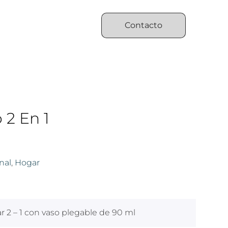
Contacto
 2 En 1
nal
,
Hogar
lar 2 – 1 con vaso plegable de 90 ml