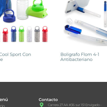
 Cool Sport Con
Boligrafo Flom 4-1
he
Antibacteriano
enú
Contacto
Carrera 27 AA #36 sur 151 Envigado -
icio