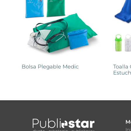
Bolsa Plegable Medic
Toalla
Estuc
M
In