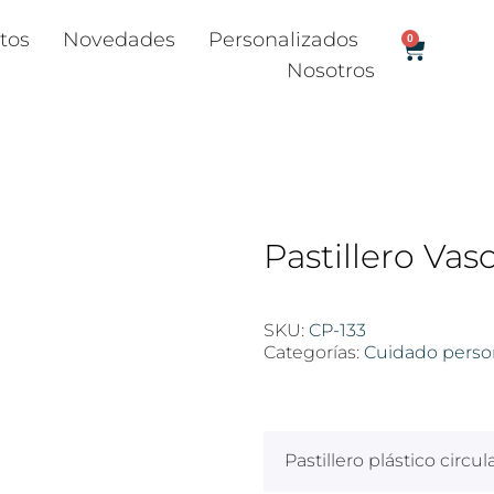
tos
Novedades
Personalizados
0
Nosotros
Pastillero Vaso
SKU:
CP-133
Categorías:
Cuidado perso
$
100
Pastillero plástico circu