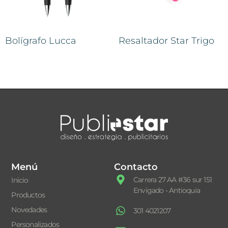
Bolígrafo Lucca
Resaltador Star Trigo
Menú
Contacto
Carrera 27 AA #36 sur 151
Inicio
Envigado - Antioquia
Productos
Novedades
301 4021207
Personalizados