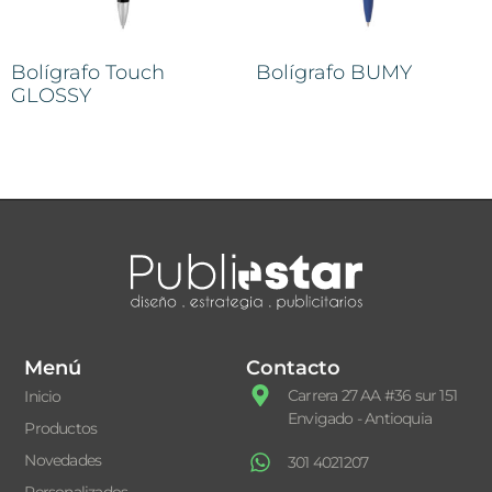
Bolígrafo Touch
Bolígrafo BUMY
GLOSSY
Menú
Contacto
Carrera 27 AA #36 sur 151
Inicio
Envigado - Antioquia
Productos
Novedades
301 4021207
Personalizados