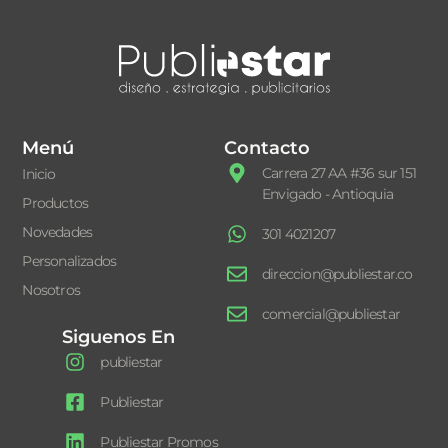
Menú
Contacto
Carrera 27 AA #36 sur 151
Inicio
Envigado - Antioquia
Productos
Novedades
301 4021207
Personalizados
direccion@publiestar.co
Nosotros
comercial@publiestar
Siguenos En
publiestar
Publiestar
Publiestar Promos