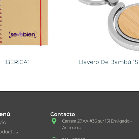
a “IBERICA”
Llavero De Bambú “S
enú
Contacto
Carrera 27 AA #36 sur 151 Envigado -
icio
Antioquia
oductos