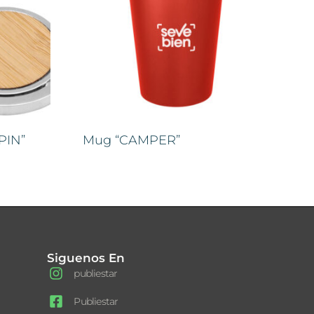
PIN”
Mug “CAMPER”
Siguenos En
publiestar
Publiestar