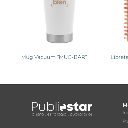
Mug Vacuum “MUG-BAR”
Libret
M
In
Pr