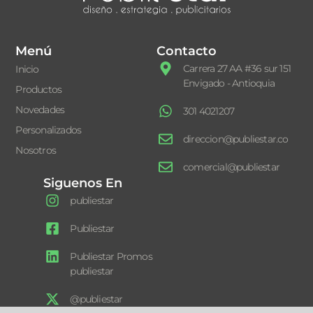
Menú
Contacto
Carrera 27 AA #36 sur 151
Inicio
Envigado - Antioquia
Productos
Novedades
301 4021207
Personalizados
direccion@publiestar.co
Nosotros
comercial@publiestar
Siguenos En
publiestar
Publiestar
Publiestar Promos
publiestar
@publiestar