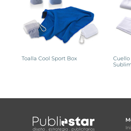
Toalla Cool Sport Box
Cuello
Subli
M
In