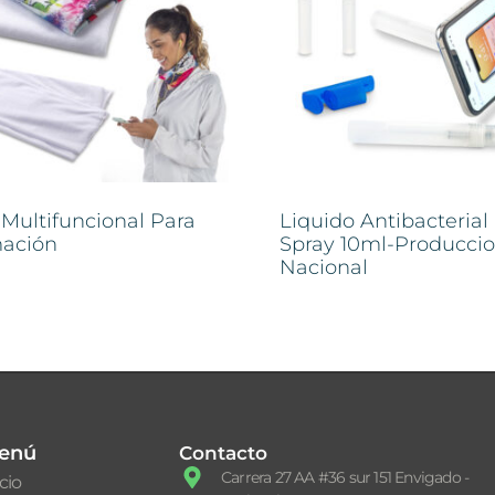
 Multifuncional Para
Liquido Antibacterial
mación
Spray 10ml-Producci
Nacional
enú
Contacto
Carrera 27 AA #36 sur 151 Envigado -
icio