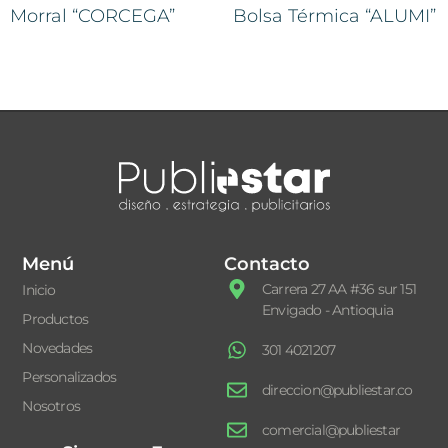
Morral “CORCEGA”
Bolsa Térmica “ALUMI”
Menú
Contacto
Carrera 27 AA #36 sur 151
Inicio
Envigado - Antioquia
Productos
Novedades
301 4021207
Personalizados
direccion@publiestar.co
Nosotros
comercial@publiestar