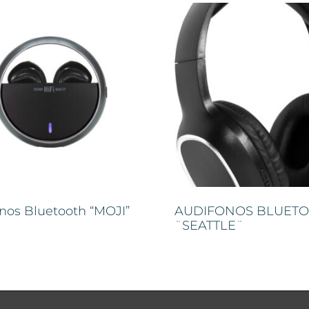
nos Bluetooth “MOJI”
AUDIFONOS BLUET
¨SEATTLE¨