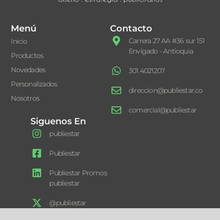
Menú
Contacto
Carrera 27 AA #36 sur 151
Inicio
Envigado - Antioquia
Productos
Novedades
301 4021207
Personalizados
direccion@publiestar.co
Nosotros
comercial@publiestar
Siguenos En
publiestar
Publiestar
Publiestar Promos
publiestar
@publiestar