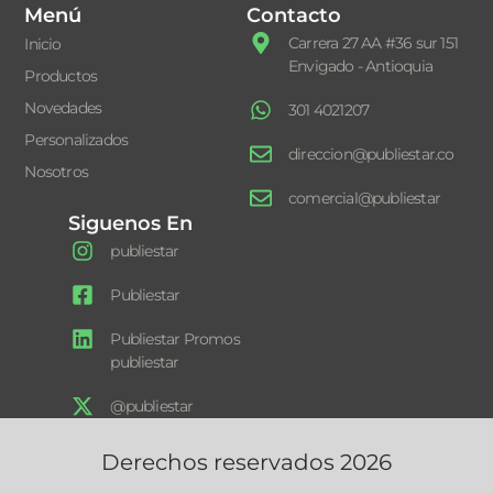
Menú
Contacto
Carrera 27 AA #36 sur 151
Inicio
Envigado - Antioquia
Productos
Novedades
301 4021207
Personalizados
direccion@publiestar.co
Nosotros
comercial@publiestar
Siguenos En
publiestar
Publiestar
Publiestar Promos
publiestar
@publiestar
Derechos reservados 2026