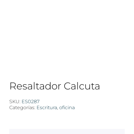
Resaltador Calcuta
SKU:
ES0287
Categorías:
Escritura
,
oficina
$
100