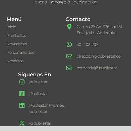
Menú
Contacto
Carrera 27 AA #36 sur 151
Inicio
Envigado - Antioquia
Productos
Novedades
301 4021207
Personalizados
direccion@publiestar.co
Nosotros
comercial@publiestar
Siguenos En
publiestar
Publiestar
Publiestar Promos
publiestar
@publiestar