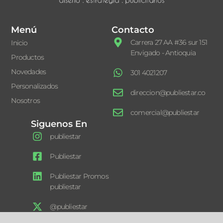
Menú
Contacto
Carrera 27 AA #36 sur 151
Inicio
Envigado - Antioquia
Productos
Novedades
301 4021207
Personalizados
direccion@publiestar.co
Nosotros
comercial@publiestar
Siguenos En
publiestar
Publiestar
Publiestar Promos
publiestar
@publiestar