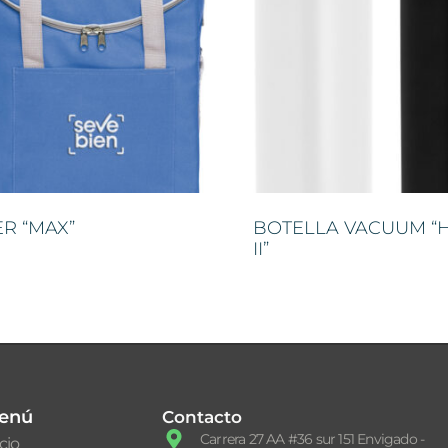
R “MAX”
BOTELLA VACUUM “
II”
enú
Contacto
Carrera 27 AA #36 sur 151 Envigado -
icio