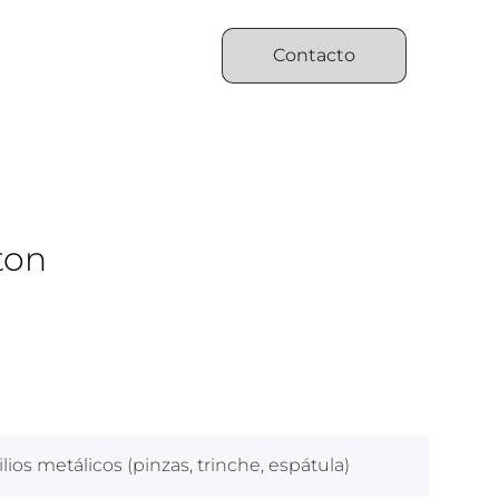
Contacto
ton
ios metálicos (pinzas, trinche, espátula)