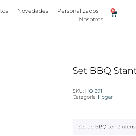
tos
Novedades
Personalizados
0
Nosotros
Set BBQ Stan
SKU:
HO-291
Categoría:
Hogar
$
100
Set de BBQ con 3 utensil