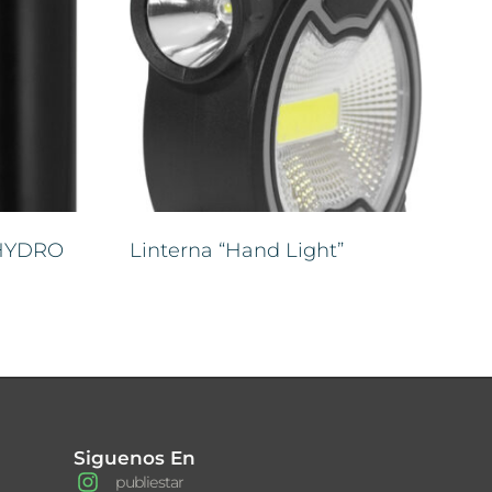
HYDRO
Linterna “Hand Light”
Siguenos En
publiestar