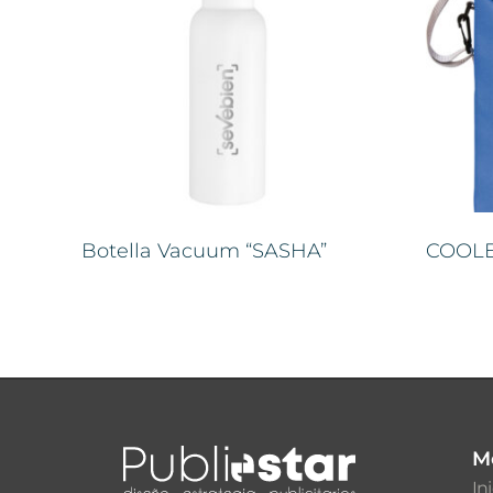
Botella Vacuum “SASHA”
COOLE
M
In