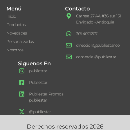
Menú
Contacto
Carrera 27 AA #36 sur 151
Inicio
Envigado - Antioquia
Productos
Novedades
301 4021207
Personalizados
direccion@publiestar.co
Nosotros
comercial@publiestar
Siguenos En
publiestar
Publiestar
Publiestar Promos
publiestar
@publiestar
Derechos reservados 2026