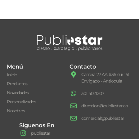
Menú
Contacto
Carrera 27 AA #36 sur 151
Inicio
Envigado - Antioquia
Productos
Novedades
301 4021207
Personalizados
direccion@publiestar.co
Nosotros
comercial@publiestar
Siguenos En
publiestar