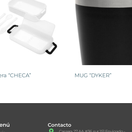
era “CHECA”
MUG “DYKER”
enú
Contacto
Carrera 27 AA #36 sur 151 Envigado -