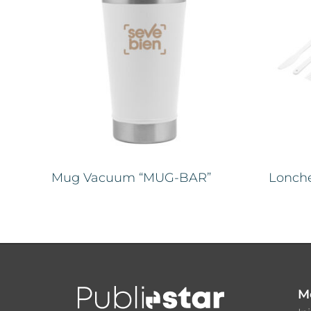
Mug Vacuum “MUG-BAR”
Lonch
M