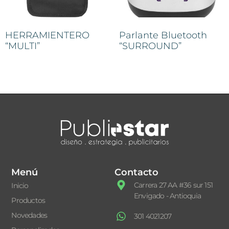
HERRAMIENTERO
Parlante Bluetooth
“MULTI”
“SURROUND”
Menú
Contacto
Carrera 27 AA #36 sur 151
Inicio
Envigado - Antioquia
Productos
Novedades
301 4021207