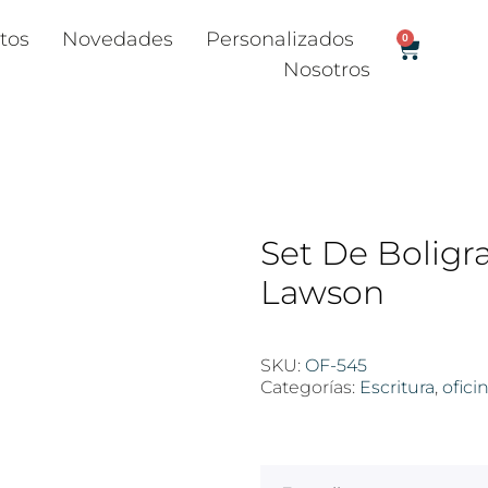
tos
Novedades
Personalizados
0
Nosotros
Set De Boligra
Lawson
SKU:
OF-545
Categorías:
Escritura
,
ofici
$
100