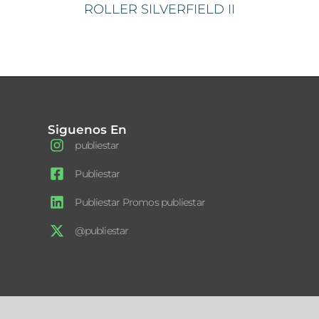
ROLLER SILVERFIELD II
Siguenos En
publiestar
Publiestar
Publiestar Promos publiestar
@publiestar