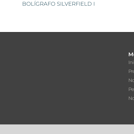
BOLÍGRAFO SILVERFIELD I
M
In
Pr
No
Pe
No