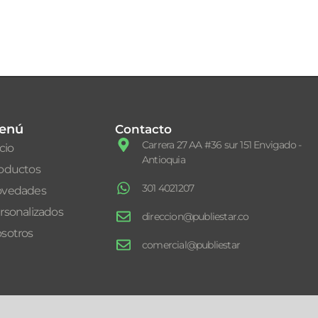
enú
Contacto
Carrera 27 AA #36 sur 151 Envigado -
icio
Antioquia
oductos
301 4021207
vedades
rsonalizados
direccion@publiestar.co
sotros
comercial@publiestar