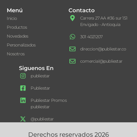
Menú
Contacto
Carrera 27 AA #36 sur 151
Inicio
Envigado - Antioquia
Productos
Novedades
301 4021207
Personalizados
direccion@publiestar.co
Nosotros
comercial@publiestar
Siguenos En
publiestar
Publiestar
Publiestar Promos
publiestar
@publiestar
Derechos reservados 2026