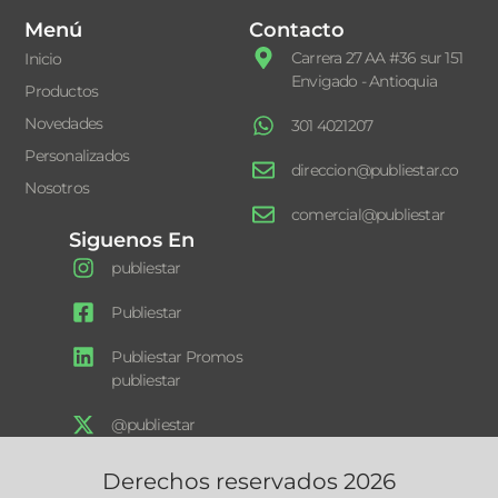
Menú
Contacto
Carrera 27 AA #36 sur 151
Inicio
Envigado - Antioquia
Productos
Novedades
301 4021207
Personalizados
direccion@publiestar.co
Nosotros
comercial@publiestar
Siguenos En
publiestar
Publiestar
Publiestar Promos
publiestar
@publiestar
Derechos reservados 2026