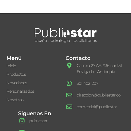
Menú
Contacto
Carrera 27 AA #36 sur 151
Inicio
Envigado - Antioquia
Productos
Novedades
301 4021207
Personalizados
direccion@publiestar.co
Nosotros
comercial@publiestar
Siguenos En
publiestar