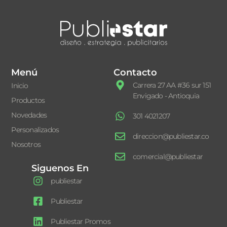
Menú
Contacto
Carrera 27 AA #36 sur 151
Inicio
Envigado - Antioquia
Productos
Novedades
301 4021207
Personalizados
direccion@publiestar.co
Nosotros
comercial@publiestar
Siguenos En
publiestar
Publiestar
Publiestar Promos