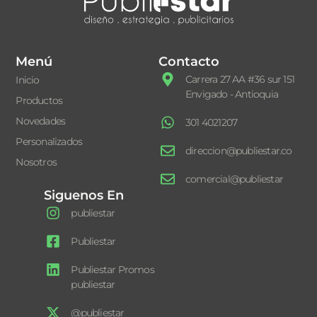
Menú
Contacto
Carrera 27 AA #36 sur 151
Inicio
Envigado - Antioquia
Productos
Novedades
301 4021207
Personalizados
direccion@publiestar.co
Nosotros
comercial@publiestar
Siguenos En
publiestar
Publiestar
Publiestar Promos
publiestar
@publiestar