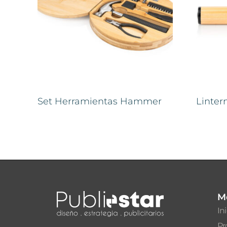
Set Herramientas Hammer
Linte
M
In
Pr