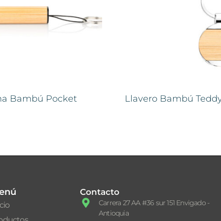
rna Bambú Pocket
Llavero Bambú Tedd
enú
Contacto
Carrera 27 AA #36 sur 151 Envigado -
icio
Antioquia
oductos